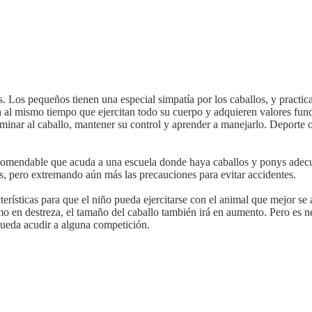
. Los pequeños tienen una especial simpatía por los caballos, y practica
da al mismo tiempo que ejercitan todo su cuerpo y adquieren valores fund
ominar al caballo, mantener su control y aprender a manejarlo. Deporte o
omendable que acuda a una escuela donde haya caballos y ponys adecuado
, pero extremando aún más las precauciones para evitar accidentes.
terísticas para que el niño pueda ejercitarse con el animal que mejor se 
o en destreza, el tamaño del caballo también irá en aumento. Pero es ne
ueda acudir a alguna competición.