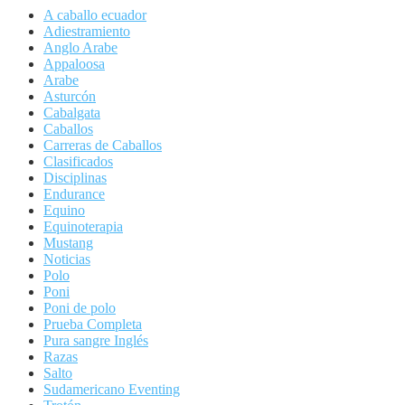
A caballo ecuador
Adiestramiento
Anglo Arabe
Appaloosa
Arabe
Asturcón
Cabalgata
Caballos
Carreras de Caballos
Clasificados
Disciplinas
Endurance
Equino
Equinoterapia
Mustang
Noticias
Polo
Poni
Poni de polo
Prueba Completa
Pura sangre Inglés
Razas
Salto
Sudamericano Eventing