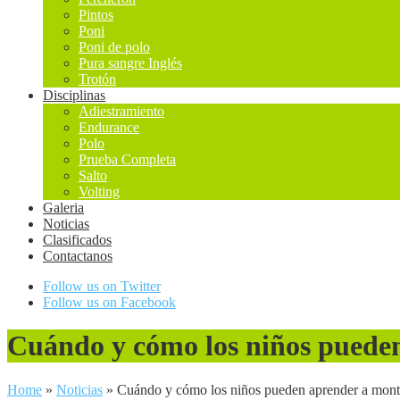
Pintos
Poni
Poni de polo
Pura sangre Inglés
Trotón
Disciplinas
Adiestramiento
Endurance
Polo
Prueba Completa
Salto
Volting
Galeria
Noticias
Clasificados
Contactanos
Follow us on Twitter
Follow us on Facebook
Cuándo y cómo los niños pueden
Home
»
Noticias
»
Cuándo y cómo los niños pueden aprender a monta