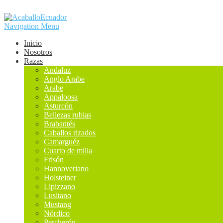
Navigation Menu
Inicio
Nosotros
Razas
Andaluz
Anglo Arabe
Arabe
Appaloosa
Asturcón
Bellezas rubias
Brabantés
Caballos rizados
Camarguéz
Cuarto de milla
Frisón
Hannoveriano
Holsteiner
Lipizzano
Lusitano
Mustang
Nórdico
Percherón