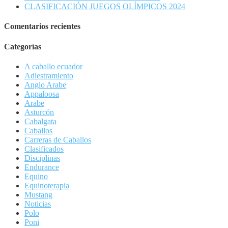
CLASIFICACIÓN JUEGOS OLÍMPICOS 2024
Comentarios recientes
Categorías
A caballo ecuador
Adiestramiento
Anglo Arabe
Appaloosa
Arabe
Asturcón
Cabalgata
Caballos
Carreras de Caballos
Clasificados
Disciplinas
Endurance
Equino
Equinoterapia
Mustang
Noticias
Polo
Poni