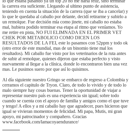
lo que estaba pasando ya un top 20 no me haría feliz, sino terminar
la carrera era suficiente. Llegando al ultimo punto de asistencia,
teniendo en cuenta la situación de la carrera (que se iba a cancelar) y
lo que le quedaba al caballo por delante, decidí retirarme y subirlo a
un remolque. Fue decisión mía como jinete, mi caballo no estaba
mal, hubiera podido terminar esa etapa al ritmo que veníamos. Yo
me retire en pista, NO FUI ELIMNADA EN EL PRIMER VET
CHEK POR METABOLICO COMO DICEN LOS
RESULTADOS DE LA FEI, este lo pasamos con 52ppm y todo ok
(otro error de este mundial, mas de un binomio tiene mal los
resultados). Mi caballo fue visto por los veterinarios de la ruta antes
de subir al remolque, quienes dijeron que estaba perfecto y visto
nuevamente al llegar a la clínica, donde lo encontraron bien una vez
mas. Le pusimos suero por que así lo quisimos.
Al día siguiente nuestro Gringo se embarco de regreso a Colombia y
cerramos el capitulo de Tryon. Claro, de todo lo vivido y de todo lo
malo siempre hay cosas buenas. Tener la oportunidad de viajar a
representar nuestro país es una experiencia sin igual; sobre todo
cuando se cuenta con el apoyo de familia y amigos como el que tuve
y tengo! A ellos y a mi caballo hay que agradecer, pues hicieron que
igual se vivieran momentos de felicidad. Mi papa, Mutis, mi gran
apoyo, mi patrocinador y compañero. Gracias
www.facebook.com/lamacoyaendurance/