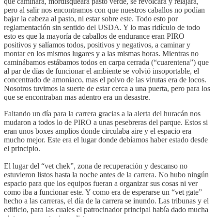
que caminara, mordisqueara pasto verde, se revolcara y relajara,
pero al salir nos encontramos con que nuestros caballos no podían
bajar la cabeza al pasto, ni estar sobre este. Todo esto por
reglamentación sin sentido del USDA. Y lo mas ridículo de todo
esto es que la mayoría de caballos de endurance eran PIRO
positivos y salíamos todos, positivos y negativos, a caminar y
montar en los mismos lugares y a las mismas horas. Mientras no
caminábamos estábamos todos en carpa cerrada (“cuarentena”) que
al par de días de funcionar el ambiente se volvió insoportable, el
concentrado de amoniaco, mas el polvo de las virutas era de locos.
Nosotros tuvimos la suerte de estar cerca a una puerta, pero para los
que se encontraban mas adentro era un desastre.
Faltando un día para la carrera gracias a la alerta del huracán nos
mudaron a todos lo de PIRO a unas pesebreras del parque. Estos si
eran unos boxes amplios donde circulaba aire y el espacio era
mucho mejor. Este era el lugar donde debíamos haber estado desde
el principio.
El lugar del “vet chek”, zona de recuperación y descanso no
estuvieron listos hasta la noche antes de la carrera. No hubo ningún
espacio para que los equipos fueran a organizar sus cosas ni ver
como iba a funcionar este. Y como era de esperarse un “vet gate”
hecho a las carreras, el día de la carrera se inundo. Las tribunas y el
edificio, para las cuales el patrocinador principal había dado mucha