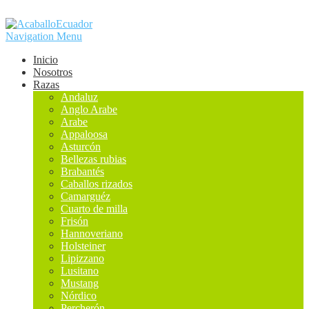
Navigation Menu
Inicio
Nosotros
Razas
Andaluz
Anglo Arabe
Arabe
Appaloosa
Asturcón
Bellezas rubias
Brabantés
Caballos rizados
Camarguéz
Cuarto de milla
Frisón
Hannoveriano
Holsteiner
Lipizzano
Lusitano
Mustang
Nórdico
Percherón