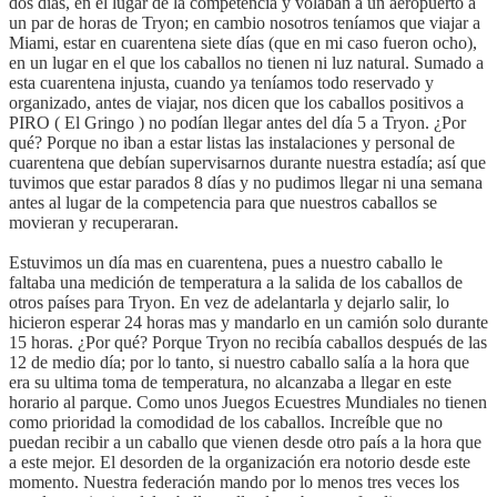
dos días, en el lugar de la competencia y volaban a un aeropuerto a
un par de horas de Tryon; en cambio nosotros teníamos que viajar a
Miami, estar en cuarentena siete días (que en mi caso fueron ocho),
en un lugar en el que los caballos no tienen ni luz natural. Sumado a
esta cuarentena injusta, cuando ya teníamos todo reservado y
organizado, antes de viajar, nos dicen que los caballos positivos a
PIRO ( El Gringo ) no podían llegar antes del día 5 a Tryon. ¿Por
qué? Porque no iban a estar listas las instalaciones y personal de
cuarentena que debían supervisarnos durante nuestra estadía; así que
tuvimos que estar parados 8 días y no pudimos llegar ni una semana
antes al lugar de la competencia para que nuestros caballos se
movieran y recuperaran.
Estuvimos un día mas en cuarentena, pues a nuestro caballo le
faltaba una medición de temperatura a la salida de los caballos de
otros países para Tryon. En vez de adelantarla y dejarlo salir, lo
hicieron esperar 24 horas mas y mandarlo en un camión solo durante
15 horas. ¿Por qué? Porque Tryon no recibía caballos después de las
12 de medio día; por lo tanto, si nuestro caballo salía a la hora que
era su ultima toma de temperatura, no alcanzaba a llegar en este
horario al parque. Como unos Juegos Ecuestres Mundiales no tienen
como prioridad la comodidad de los caballos. Increíble que no
puedan recibir a un caballo que vienen desde otro país a la hora que
a este mejor. El desorden de la organización era notorio desde este
momento. Nuestra federación mando por lo menos tres veces los