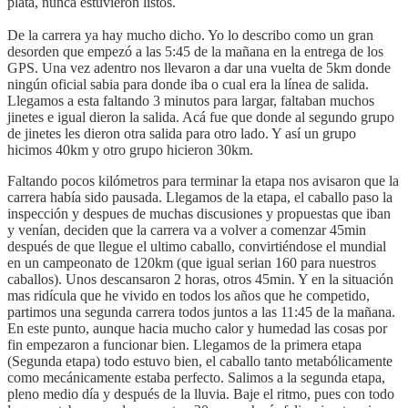
plata, nunca estuvieron listos.
De la carrera ya hay mucho dicho. Yo lo describo como un gran
desorden que empezó a las 5:45 de la mañana en la entrega de los
GPS. Una vez adentro nos llevaron a dar una vuelta de 5km donde
ningún oficial sabia para donde iba o cual era la línea de salida.
Llegamos a esta faltando 3 minutos para largar, faltaban muchos
jinetes e igual dieron la salida. Acá fue que donde al segundo grupo
de jinetes les dieron otra salida para otro lado. Y así un grupo
hicimos 40km y otro grupo hicieron 30km.
Faltando pocos kilómetros para terminar la etapa nos avisaron que la
carrera había sido pausada. Llegamos de la etapa, el caballo paso la
inspección y despues de muchas discusiones y propuestas que iban
y venían, deciden que la carrera va a volver a comenzar 45min
después de que llegue el ultimo caballo, convirtiéndose el mundial
en un campeonato de 120km (que igual serian 160 para nuestros
caballos). Unos descansaron 2 horas, otros 45min. Y en la situación
mas ridícula que he vivido en todos los años que he competido,
partimos una segunda carrera todos juntos a las 11:45 de la mañana.
En este punto, aunque hacia mucho calor y humedad las cosas por
fin empezaron a funcionar bien. Llegamos de la primera etapa
(Segunda etapa) todo estuvo bien, el caballo tanto metabólicamente
como mecánicamente estaba perfecto. Salimos a la segunda etapa,
pleno medio día y después de la lluvia. Baje el ritmo, pues con todo