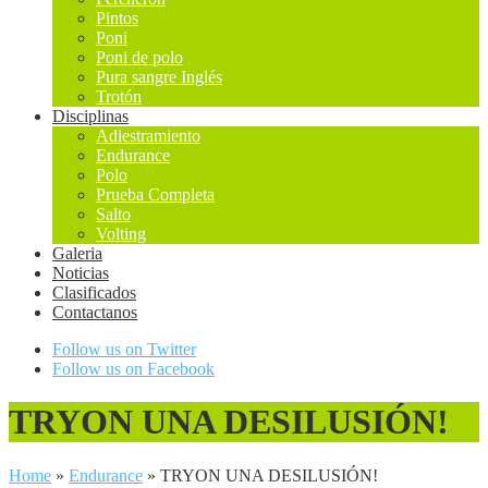
Pintos
Poni
Poni de polo
Pura sangre Inglés
Trotón
Disciplinas
Adiestramiento
Endurance
Polo
Prueba Completa
Salto
Volting
Galeria
Noticias
Clasificados
Contactanos
Follow us on Twitter
Follow us on Facebook
TRYON UNA DESILUSIÓN!
Home
»
Endurance
»
TRYON UNA DESILUSIÓN!