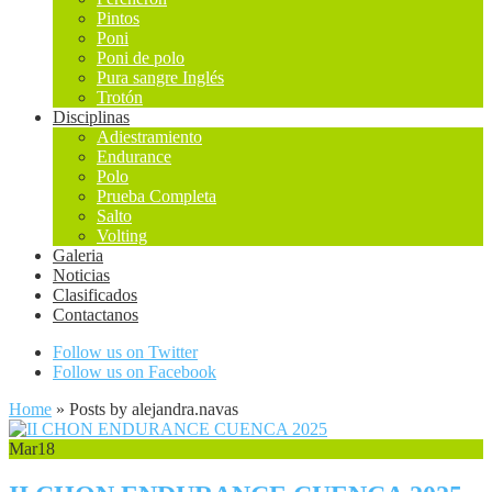
Pintos
Poni
Poni de polo
Pura sangre Inglés
Trotón
Disciplinas
Adiestramiento
Endurance
Polo
Prueba Completa
Salto
Volting
Galeria
Noticias
Clasificados
Contactanos
Follow us on Twitter
Follow us on Facebook
Home
»
Posts by alejandra.navas
Mar
18