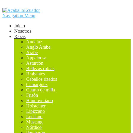
Navigation Menu
Inicio
Nosotros
Razas
Andaluz
Anglo Arabe
Arabe
Appaloosa
Asturcón
Bellezas rubias
Brabantés
Caballos rizados
Camarguéz
Cuarto de milla
Frisón
Hannoveriano
Holsteiner
Lipizzano
Lusitano
Mustang
Nórdico
Percherón