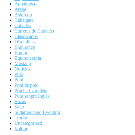
Appaloosa
Arabe
Asturcón
Cabalgata
Caballos
Carreras de Caballos
Clasificados
Disciplinas
Endurance
Equino
Equinoterapia
Mustang
Noticias
Polo
Poni
Poni de polo
Prueba Completa
Pura sangre Inglés
Razas
Salto
Sudamericano Eventing
Trotón
Uncategorized
Volting