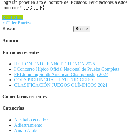
lograrán poner en alto el nombre del Ecuador. Felicitaciones a estos
binomios!! 🇪🇨 🇫🇷
Read More
« Older Entries
Buscar:
Anuncio
Entradas recientes
II CHON ENDURANCE CUENCA 2025
I Concurso Hípico Oficial Nacional de Prueba Completa
FEI Jumping South American Championship 2024
COPA PICHINCHA – LATITUD CERO
CLASIFICACIÓN JUEGOS OLÍMPICOS 2024
Comentarios recientes
Categorías
A caballo ecuador
Adiestramiento
Anglo Arabe