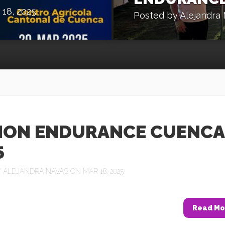
18, 2025
Posted by
Alejandra
CHON ENDURANCE CUENCA
5
Y
ALEJANDRA NAVAS
ON MAR 18, 2025
Read Mo