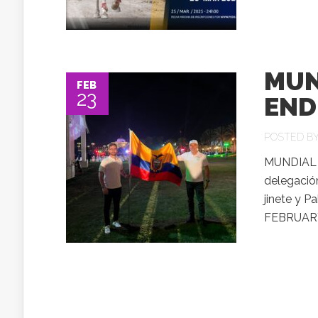
MUN
FEB
23
END
POSTED B
MUNDIAL 
delegació
jinete y P
FEBRUARY