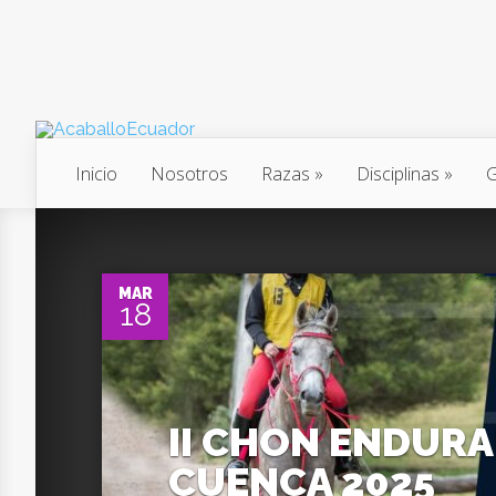
Inicio
Nosotros
Razas
Disciplinas
G
0
MAR
18
II CHON ENDUR
CUENCA 2025