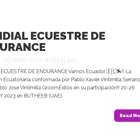
DIAL ECUESTRE DE
URANCE
Y
ALEJANDRA NAVAS
ON FEB 23, 2023
ECUESTRE DE ENDURANCE Vamos Ecuador 🇪🇨🏇!! La
n Ecuatoriana conformada por Pablo Xavier Vintimilla Serran
ablo Jose Vintimilla GroomÉxitos en su participación!! 20-26
 2023 en BUTHEEB (UAE).
Read Mo