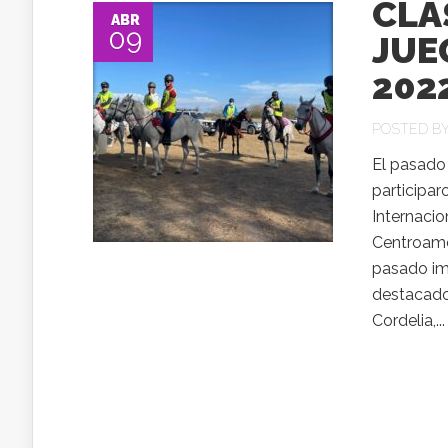
CLA
ABR
09
JUE
202
POSTED B
El pasado 
participar
Internacio
Centroame
pasado imp
destacado 
Cordelia,...