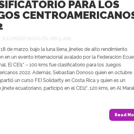
SIFICATORIO PARA LOS
GOS CENTROAMERICANO
2
Y
ALEJANDRA NAVAS
ON ABR 9, 2022
18 de marzo, bajo la luna llena, jinetes de alto rendimiento
on en un evento internacional avalado por la Federación Ecue
nal. El CEI1* – 100 kms fue clasificatorio para los Juegos
ricanos 2022. Además, Sebastian Donoso quien en octubre
artió un curso FEI Solidarity en Costa Rica y quien es un
jinete ecuatoriano, participó en el CEI2*, 120 kms, en Al Mara
Read Mo