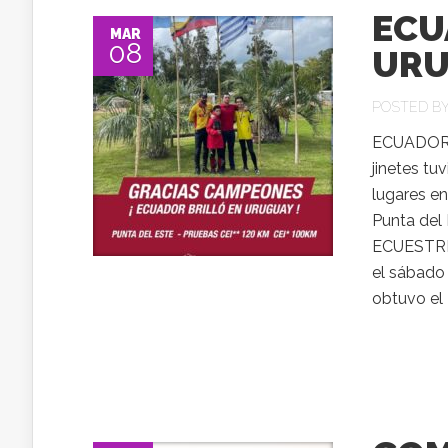
ECU
MAR
08
URU
POSTED B
ECUADOR 
jinetes tu
lugares en
Punta de
ECUESTRE
el sábado
obtuvo el