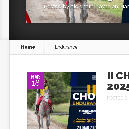
Posted by
Alejandra Navas
on Mar 
Home
Endurance
II 
MAR
18
202
POSTED B