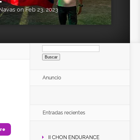
 Navas
on Feb 23, 2023
Buscar:
Anuncio
Entradas recientes
re
II CHON ENDURANCE