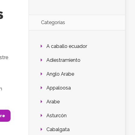
S
Categorías
A caballo ecuador
stre
Adiestramiento
Anglo Arabe
Appaloosa
h
Arabe
Asturcón
re
Cabalgata