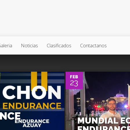
aleria
Noticias
Clasificados
Contactanos
0
FEB
23
ANCE
MUNDIAL E
ENDURANC