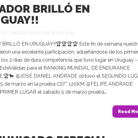
ADOR BRILLÓ EN
GUAY!!
Y
ALEJANDRA NAVAS
ON MAR 8, 2022
BRILLÓ EN URUGUAY!!🏆🏆🏆🏆 Este fin de semana nuestr
vieron una excelente participación, adueñándose de los prime
 los 2 días de dura competencia que tuvo lugar en Uruguay –
l EsteVálidas para el RANKING MUNDIAL DE ENDURANCE
.🏆🐎 🥈JOSÉ DANIEL ANDRADE obtuvo el SEGUNDO LU
 5 de marzo en la prueba CEI** 120KM 🥇FELIPE ANDRADE
 PRIMER LUGAR el sábado 5 de marzo prueba...
Read Mo