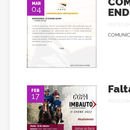
COM
MAR
04
END
POSTED B
COMUNIC
Falt
FEB
17
POSTED B