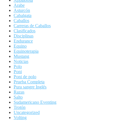
Appaloosa
Arabe
Asturcón
Cabalgata
Caballos
Carreras de Caballos
Clasificados
Disciplinas
Endurance
Equino
Equinoterapia
Mustang
Noticias
Polo
Poni
Poni de polo
Prueba Completa
Pura sangre Inglés
Razas
Salto
Sudamericano Eventing
Trotón
Uncategorized
Volting