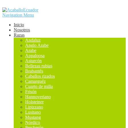
Navigation Menu
Inicio
Nosotros
Razas
Andaluz
Anglo Arabe
Arabe
Appaloosa
Asturcón
Bellezas rubias
Brabantés
Caballos rizados
Camarguéz
Cuarto de milla
Frisón
Hannoveriano
Holsteiner
Lipizzano
Lusitano
Mustang
Nórdico
Percherón