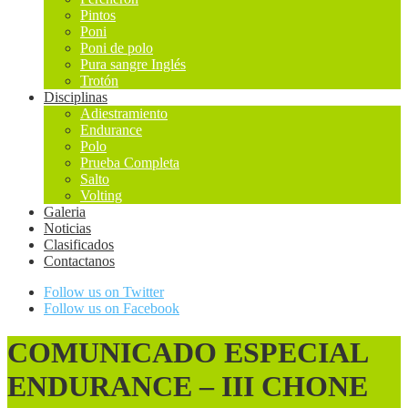
Pintos
Poni
Poni de polo
Pura sangre Inglés
Trotón
Disciplinas
Adiestramiento
Endurance
Polo
Prueba Completa
Salto
Volting
Galeria
Noticias
Clasificados
Contactanos
Follow us on Twitter
Follow us on Facebook
COMUNICADO ESPECIAL
ENDURANCE – III CHONE