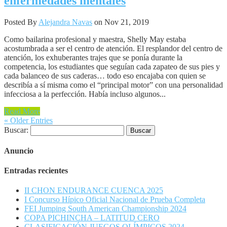
enfermedades mentales
Posted By
Alejandra Navas
on Nov 21, 2019
Como bailarina profesional y maestra, Shelly May estaba
acostumbrada a ser el centro de atención. El resplandor del centro de
atención, los exhuberantes trajes que se ponía durante la
competencia, los estudiantes que seguían cada zapateo de sus pies y
cada balanceo de sus caderas… todo eso encajaba con quien se
describía a sí misma como el “principal motor” con una personalidad
infecciosa a la perfección. Había incluso algunos...
Read More
« Older Entries
Buscar:
Anuncio
Entradas recientes
II CHON ENDURANCE CUENCA 2025
I Concurso Hípico Oficial Nacional de Prueba Completa
FEI Jumping South American Championship 2024
COPA PICHINCHA – LATITUD CERO
CLASIFICACIÓN JUEGOS OLÍMPICOS 2024