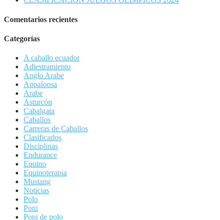
Comentarios recientes
Categorías
A caballo ecuador
Adiestramiento
Anglo Arabe
Appaloosa
Arabe
Asturcón
Cabalgata
Caballos
Carreras de Caballos
Clasificados
Disciplinas
Endurance
Equino
Equinoterapia
Mustang
Noticias
Polo
Poni
Poni de polo