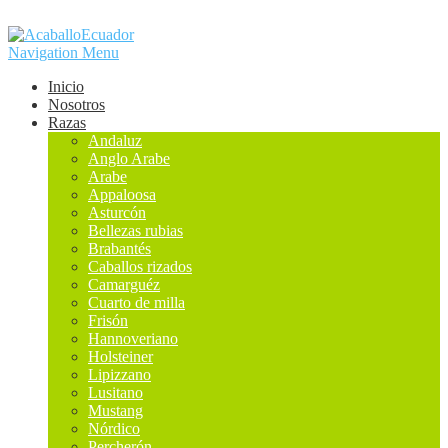
Navigation Menu
Inicio
Nosotros
Razas
Andaluz
Anglo Arabe
Arabe
Appaloosa
Asturcón
Bellezas rubias
Brabantés
Caballos rizados
Camarguéz
Cuarto de milla
Frisón
Hannoveriano
Holsteiner
Lipizzano
Lusitano
Mustang
Nórdico
Percherón