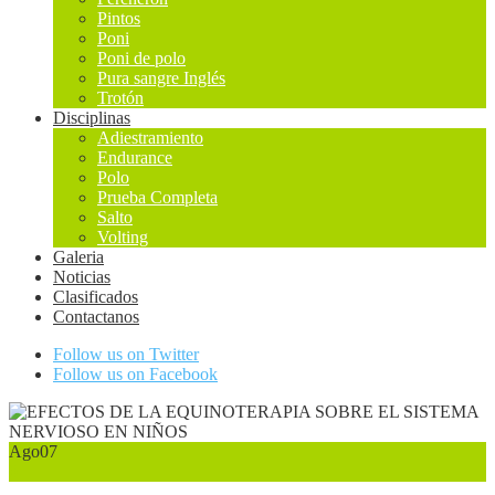
Pintos
Poni
Poni de polo
Pura sangre Inglés
Trotón
Disciplinas
Adiestramiento
Endurance
Polo
Prueba Completa
Salto
Volting
Galeria
Noticias
Clasificados
Contactanos
Follow us on Twitter
Follow us on Facebook
Ago
07
0