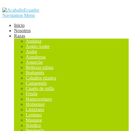
Navigation Menu
Inicio
Nosotros
Razas
Andaluz
Anglo Arabe
Arabe
Appaloosa
Asturcón
Bellezas rubias
Brabantés
Caballos rizados
Camarguéz
Cuarto de milla
Frisón
Hannoveriano
Holsteiner
Lipizzano
Lusitano
Mustang
Nórdico
Percherón