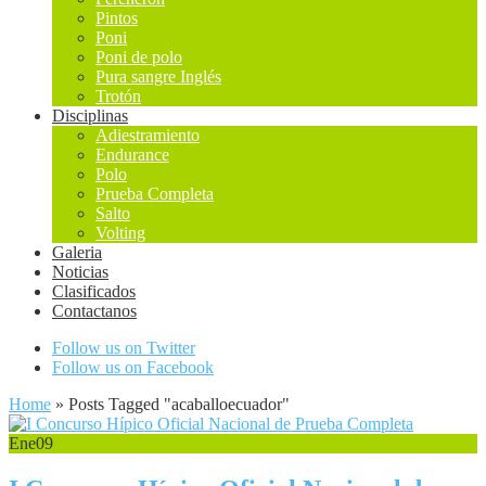
Pintos
Poni
Poni de polo
Pura sangre Inglés
Trotón
Disciplinas
Adiestramiento
Endurance
Polo
Prueba Completa
Salto
Volting
Galeria
Noticias
Clasificados
Contactanos
Follow us on Twitter
Follow us on Facebook
Home
»
Posts Tagged
"
acaballoecuador"
Ene
09