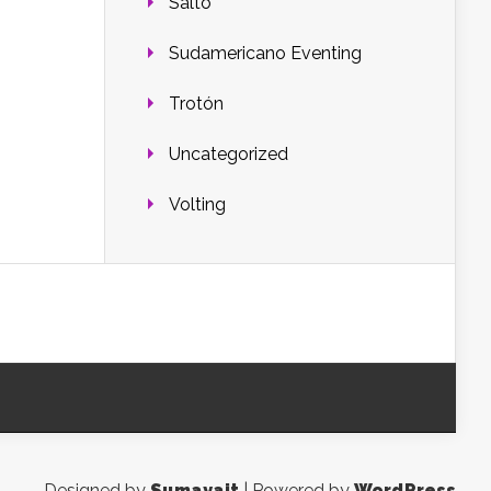
Salto
Sudamericano Eventing
Trotón
Uncategorized
Volting
Designed by
Sumayait
| Powered by
WordPress