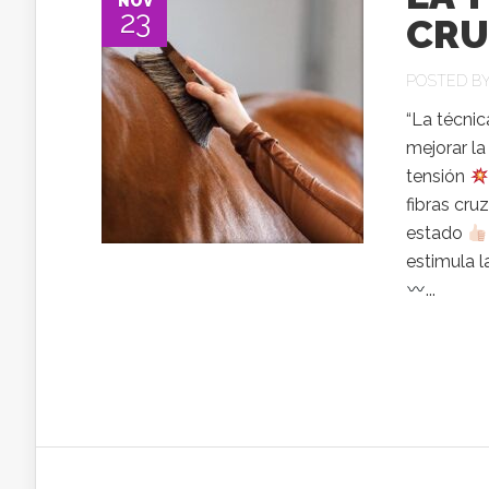
NOV
23
CRU
POSTED B
“La técnic
mejorar la
tensión
fibras cru
estado
estimula l
...