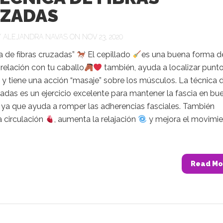
ZADAS
Y
ALEJANDRA NAVAS
ON NOV 23, 2020
a de fibras cruzadas”
El cepillado
es una buena forma d
 relación con tu caballo
también, ayuda a localizar punt
y tiene una acción “masaje” sobre los músculos. La técnica 
zadas es un ejercicio excelente para mantener la fascia en bu
ya que ayuda a romper las adherencias fasciales. También
a circulación
, aumenta la relajación
y mejora el movimie
Read Mo