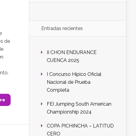
Entradas recientes
e
os de
de
II CHON ENDURANCE
en
CUENCA 2025
nto.
I Concurso Hípico Oficial
Nacional de Prueba
Completa
re
FEI Jumping South American
Championship 2024
COPA PICHINCHA – LATITUD
CERO