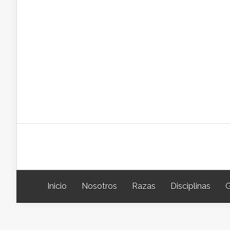
Inicio
Nosotros
Razas
Disciplinas
G