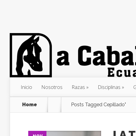
Inicio
Nosotros
Razas
Disciplinas
G
Home
Posts Tagged
Cepillado"
LA 