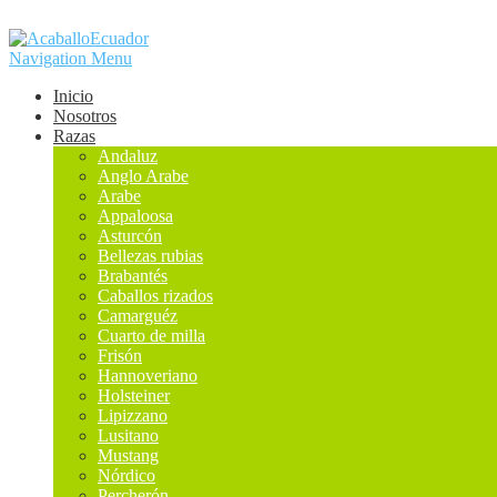
Navigation Menu
Inicio
Nosotros
Razas
Andaluz
Anglo Arabe
Arabe
Appaloosa
Asturcón
Bellezas rubias
Brabantés
Caballos rizados
Camarguéz
Cuarto de milla
Frisón
Hannoveriano
Holsteiner
Lipizzano
Lusitano
Mustang
Nórdico
Percherón