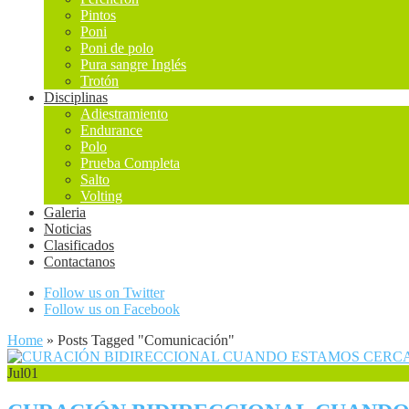
Pintos
Poni
Poni de polo
Pura sangre Inglés
Trotón
Disciplinas
Adiestramiento
Endurance
Polo
Prueba Completa
Salto
Volting
Galeria
Noticias
Clasificados
Contactanos
Follow us on Twitter
Follow us on Facebook
Home
»
Posts Tagged
"
Comunicación"
Jul
01