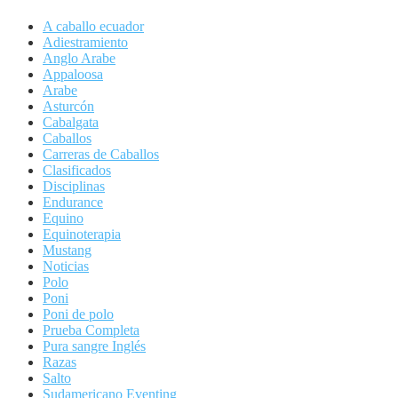
A caballo ecuador
Adiestramiento
Anglo Arabe
Appaloosa
Arabe
Asturcón
Cabalgata
Caballos
Carreras de Caballos
Clasificados
Disciplinas
Endurance
Equino
Equinoterapia
Mustang
Noticias
Polo
Poni
Poni de polo
Prueba Completa
Pura sangre Inglés
Razas
Salto
Sudamericano Eventing