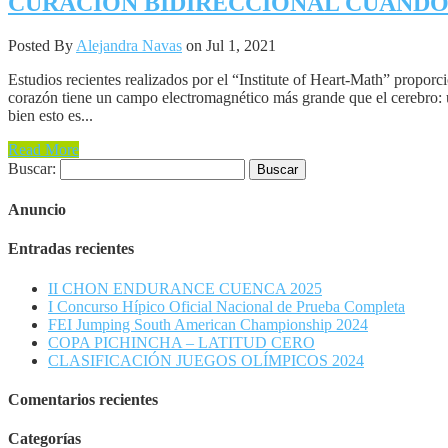
CURACIÓN BIDIRECCIONAL CUANDO
Posted By
Alejandra Navas
on Jul 1, 2021
Estudios recientes realizados por el “Institute of Heart-Math” proporc
corazón tiene un campo electromagnético más grande que el cerebro: 
bien esto es...
Read More
Buscar:
Anuncio
Entradas recientes
II CHON ENDURANCE CUENCA 2025
I Concurso Hípico Oficial Nacional de Prueba Completa
FEI Jumping South American Championship 2024
COPA PICHINCHA – LATITUD CERO
CLASIFICACIÓN JUEGOS OLÍMPICOS 2024
Comentarios recientes
Categorías