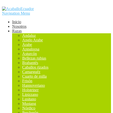
Navigation Menu
Inicio
Nosotros
Razas
Andaluz
Anglo Arabe
Arabe
Appaloosa
Asturcón
Bellezas rubias
Brabantés
Caballos rizados
Camarguéz
Cuarto de milla
Frisón
Hannoveriano
Holsteiner
Lipizzano
Lusitano
Mustang
Nórdico
Percherón