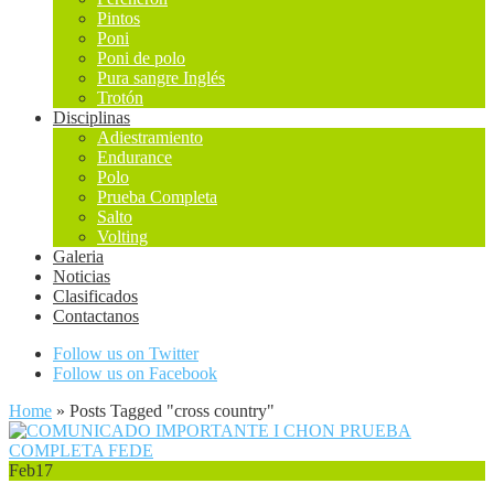
Pintos
Poni
Poni de polo
Pura sangre Inglés
Trotón
Disciplinas
Adiestramiento
Endurance
Polo
Prueba Completa
Salto
Volting
Galeria
Noticias
Clasificados
Contactanos
Follow us on Twitter
Follow us on Facebook
Home
»
Posts Tagged
"
cross country"
Feb
17