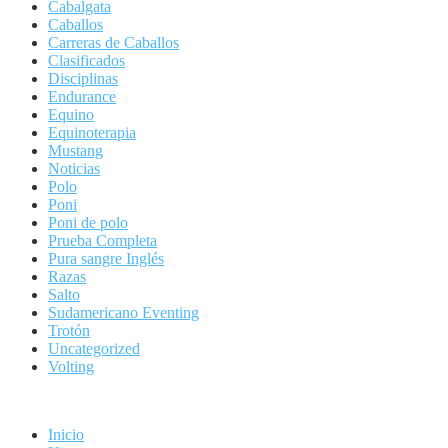
Cabalgata
Caballos
Carreras de Caballos
Clasificados
Disciplinas
Endurance
Equino
Equinoterapia
Mustang
Noticias
Polo
Poni
Poni de polo
Prueba Completa
Pura sangre Inglés
Razas
Salto
Sudamericano Eventing
Trotón
Uncategorized
Volting
Inicio