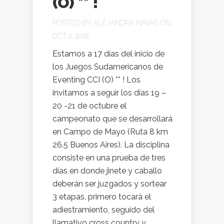
(O) ** !
POSTED BY
ALEJANDRA NAVAS
ON
OCT 2, 2018
Estamos a 17 días del inicio de
los Juegos Sudamericanos de
Eventing CCI (O) ** ! Los
invitamos a seguir los días 19 –
20 -21 de octubre el
campeonato que se desarrollará
en Campo de Mayo (Ruta 8 km
26.5 Buenos Aires). La disciplina
consiste en una prueba de tres
días en donde jinete y caballo
deberán ser juzgados y sortear
3 etapas, primero tocará el
adiestramiento, seguido del
llamativo cross country y