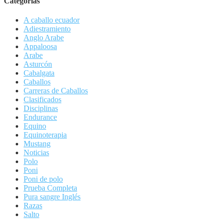
Categorías
A caballo ecuador
Adiestramiento
Anglo Arabe
Appaloosa
Arabe
Asturcón
Cabalgata
Caballos
Carreras de Caballos
Clasificados
Disciplinas
Endurance
Equino
Equinoterapia
Mustang
Noticias
Polo
Poni
Poni de polo
Prueba Completa
Pura sangre Inglés
Razas
Salto