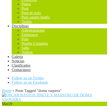
Pintos
Poni
Poni de polo
Pura sangre Inglés
Trotón
Disciplinas
Adiestramiento
Endurance
Polo
Prueba Completa
Salto
Volting
Galeria
Noticias
Clasificados
Contactanos
Follow us on Twitter
Follow us on Facebook
Home
»
Posts Tagged
"
doma vaquera"
Mar
29