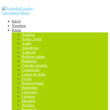
Navigation Menu
Inicio
Nosotros
Razas
Andaluz
Anglo Arabe
Arabe
Appaloosa
Asturcón
Bellezas rubias
Brabantés
Caballos rizados
Camarguéz
Cuarto de milla
Frisón
Hannoveriano
Holsteiner
Lipizzano
Lusitano
Mustang
Nórdico
Percherón