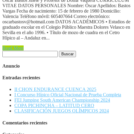
Oscar Bastos Jinete y Profesor de Doma Vaquera CURRICULUM
VITAE DATOS PERSONALES Nombre: Óscar Apellidos: Bastos
Vargas Fecha de nacimiento: 15 de febrero de 1980 Domicilio:
Valencia Teléfono móvil: 605407664 Correo electrónico:
oscarbastosv@hotmail.com DATOS ACADÉMICOS • Estudios de
graduado escolar en el Colegio Público Maestra Dolores Velasco en
Sevilla en el año 1996. • Título de mozo de cuadra en el Cetro
Hípico al – Andaluz en...
Read More
Buscar:
Anuncio
Entradas recientes
II CHON ENDURANCE CUENCA 2025
I Concurso Hípico Oficial Nacional de Prueba Completa
FEI Jumping South American Championship 2024
COPA PICHINCHA – LATITUD CERO
CLASIFICACIÓN JUEGOS OLÍMPICOS 2024
Comentarios recientes