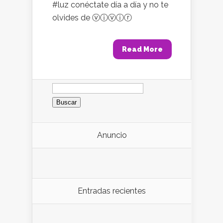
#luz conéctate día a día y no te
olvides de ⓥⓘⓥⓘⓡ
Read More
Buscar:
Anuncio
Entradas recientes