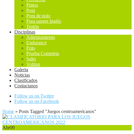
Pintos
Poni
Poni de polo
Pura sangre Inglés
Trotón
Disciplinas
Adiestramiento
Endurance
Polo
Prueba Completa
Salto
Volting
Galeria
Noticias
Clasificados
Contactanos
Follow us on Twitter
Follow us on Facebook
Home
»
Posts Tagged
"
Juegos centroamericanos"
Abr
09