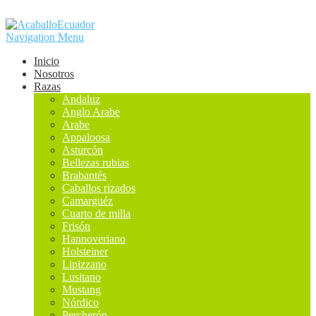
Navigation Menu
Inicio
Nosotros
Razas
Andaluz
Anglo Arabe
Arabe
Appaloosa
Asturcón
Bellezas rubias
Brabantés
Caballos rizados
Camarguéz
Cuarto de milla
Frisón
Hannoveriano
Holsteiner
Lipizzano
Lusitano
Mustang
Nórdico
Percherón