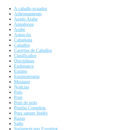
A caballo ecuador
Adiestramiento
Anglo Arabe
Appaloosa
Arabe
Asturcón
Cabalgata
Caballos
Carreras de Caballos
Clasificados
Disciplinas
Endurance
Equino
Equinoterapia
Mustang
Noticias
Polo
Poni
Poni de polo
Prueba Completa
Pura sangre Inglés
Razas
Salto
Sudamericano Eventing