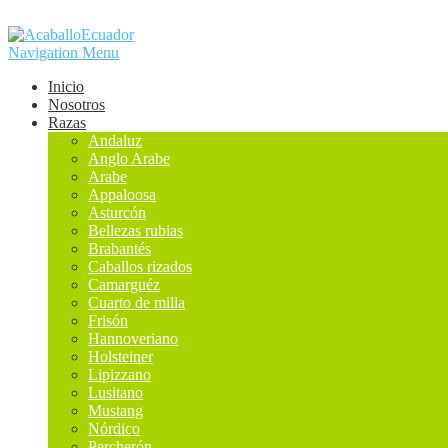
Navigation Menu
Inicio
Nosotros
Razas
Andaluz
Anglo Arabe
Arabe
Appaloosa
Asturcón
Bellezas rubias
Brabantés
Caballos rizados
Camarguéz
Cuarto de milla
Frisón
Hannoveriano
Holsteiner
Lipizzano
Lusitano
Mustang
Nórdico
Percherón