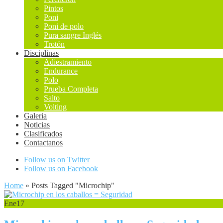
Pintos
Poni
Poni de polo
Pura sangre Inglés
Trotón
Disciplinas
Adiestramiento
Endurance
Polo
Prueba Completa
Salto
Volting
Galeria
Noticias
Clasificados
Contactanos
Follow us on Twitter
Follow us on Facebook
Home
»
Posts Tagged
"
Microchip"
Ene
17