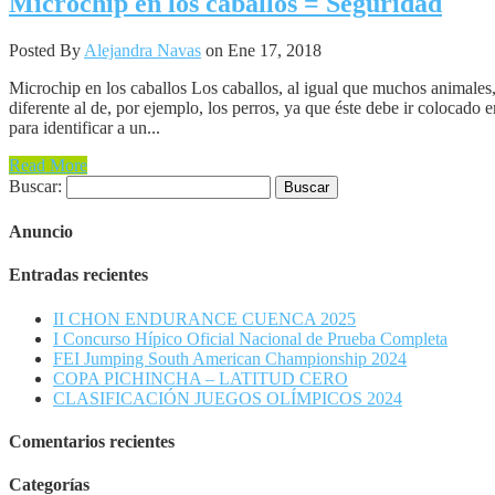
Microchip en los caballos = Seguridad
Posted By
Alejandra Navas
on Ene 17, 2018
Microchip en los caballos Los caballos, al igual que muchos animales
diferente al de, por ejemplo, los perros, ya que éste debe ir colocado
para identificar a un...
Read More
Buscar:
Anuncio
Entradas recientes
II CHON ENDURANCE CUENCA 2025
I Concurso Hípico Oficial Nacional de Prueba Completa
FEI Jumping South American Championship 2024
COPA PICHINCHA – LATITUD CERO
CLASIFICACIÓN JUEGOS OLÍMPICOS 2024
Comentarios recientes
Categorías