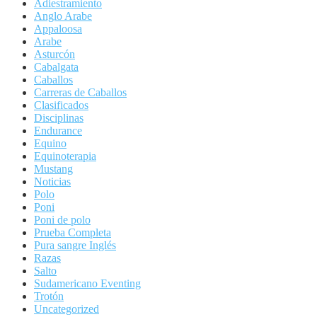
Adiestramiento
Anglo Arabe
Appaloosa
Arabe
Asturcón
Cabalgata
Caballos
Carreras de Caballos
Clasificados
Disciplinas
Endurance
Equino
Equinoterapia
Mustang
Noticias
Polo
Poni
Poni de polo
Prueba Completa
Pura sangre Inglés
Razas
Salto
Sudamericano Eventing
Trotón
Uncategorized