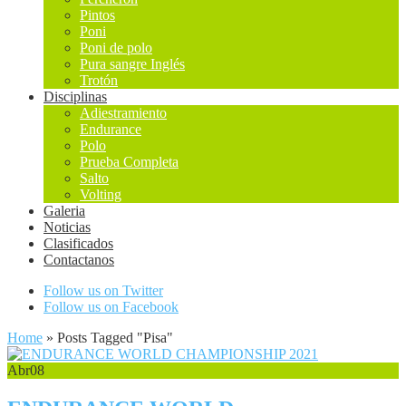
Pintos
Poni
Poni de polo
Pura sangre Inglés
Trotón
Disciplinas
Adiestramiento
Endurance
Polo
Prueba Completa
Salto
Volting
Galeria
Noticias
Clasificados
Contactanos
Follow us on Twitter
Follow us on Facebook
Home
»
Posts Tagged
"
Pisa"
Abr
08