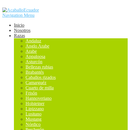
Navigation Menu
Inicio
Nosotros
Razas
Andaluz
Anglo Arabe
Arabe
Appaloosa
Asturcón
Bellezas rubias
Brabantés
Caballos rizados
Camarguéz
Cuarto de milla
Frisón
Hannoveriano
Holsteiner
Lipizzano
Lusitano
Mustang
Nórdico
Percherón