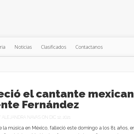
ria
Noticias
Clasificados
Contactanos
eció el cantante mexica
ente Fernández
Y
ALEJANDRA NAVAS
ON DIC 12, 2021
e la música en México, falleció este domingo a los 81 años, e