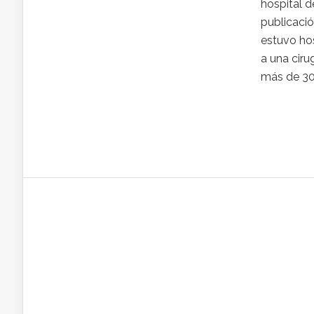
hospital d
publicació
estuvo hos
a una cir
más de 30