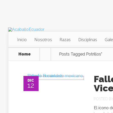
Inicio
Nosotros
Razas
Disciplinas
Gale
Home
Posts Tagged
Potrillos"
Fall
DIC
12
Vic
POSTED B
El ícono d