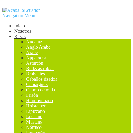
Navigation Menu
Inicio
Nosotros
Razas
Andaluz
Anglo Arabe
Arabe
Appaloosa
Asturcón
Bellezas rubias
Brabantés
Caballos rizados
Camarguéz
Cuarto de milla
Frisón
Hannoveriano
Holsteiner
Lipizzano
Lusitano
Mustang
Nórdico
Percherón