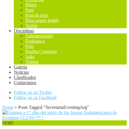
Pintos
Poni
Poni de polo
Pura sangre Inglés
Trotón
Disciplinas
Adiestramiento
Endurance
Polo
Prueba Completa
Salto
Volting
Galeria
Noticias
Clasificados
Contactanos
Follow us on Twitter
Follow us on Facebook
Home
»
Posts Tagged
"
SecretariaEventingArg"
Oct
02