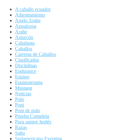
A caballo ecuador
Adiestramiento
Anglo Arabe
Appaloosa
Arabe
Asturcón
Cabalgata
Caballos
Carreras de Caballos
Clasificados
Disciplinas
Endurance
Equino
Equinoterapia
Mustang
Noticias
Polo
Poni
Poni de polo
Prueba Completa
Pura sangre Inglés
Razas
Salto
Sudamericano Eventing