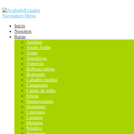
Navigation Menu
Inicio
Nosotros
Razas
Andaluz
Anglo Arabe
Arabe
Appaloosa
Asturcón
Bellezas rubias
Brabantés
Caballos rizados
Camarguéz
Cuarto de milla
Frisón
Hannoveriano
Holsteiner
Lipizzano
Lusitano
Mustang
Nórdico
Percherón