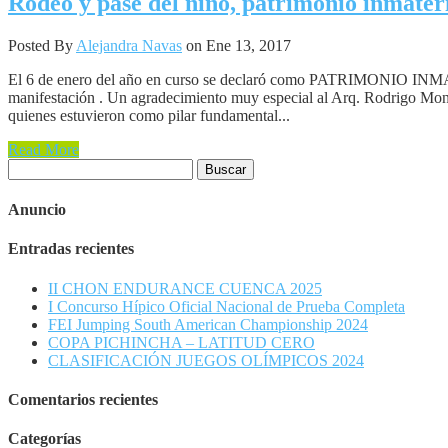
Rodeo y pase del niño, patrimonio inmater
Posted By
Alejandra Navas
on Ene 13, 2017
El 6 de enero del año en curso se declaró como PATRIMONIO INMATER
manifestación . Un agradecimiento muy especial al Arq. Rodrigo Monte
quienes estuvieron como pilar fundamental...
Read More
Buscar:
Anuncio
Entradas recientes
II CHON ENDURANCE CUENCA 2025
I Concurso Hípico Oficial Nacional de Prueba Completa
FEI Jumping South American Championship 2024
COPA PICHINCHA – LATITUD CERO
CLASIFICACIÓN JUEGOS OLÍMPICOS 2024
Comentarios recientes
Categorías