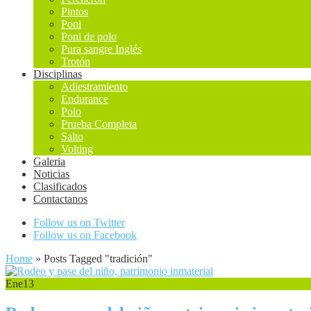
Pintos
Poni
Poni de polo
Pura sangre Inglés
Trotón
Disciplinas
Adiestramiento
Endurance
Polo
Prueba Completa
Salto
Volting
Galeria
Noticias
Clasificados
Contactanos
Follow us on Twitter
Follow us on Facebook
Home
»
Posts Tagged
"
tradición"
Ene
13