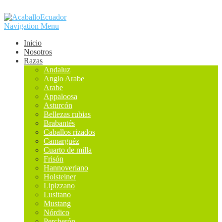
Navigation Menu
Inicio
Nosotros
Razas
Andaluz
Anglo Arabe
Arabe
Appaloosa
Asturcón
Bellezas rubias
Brabantés
Caballos rizados
Camarguéz
Cuarto de milla
Frisón
Hannoveriano
Holsteiner
Lipizzano
Lusitano
Mustang
Nórdico
Percherón