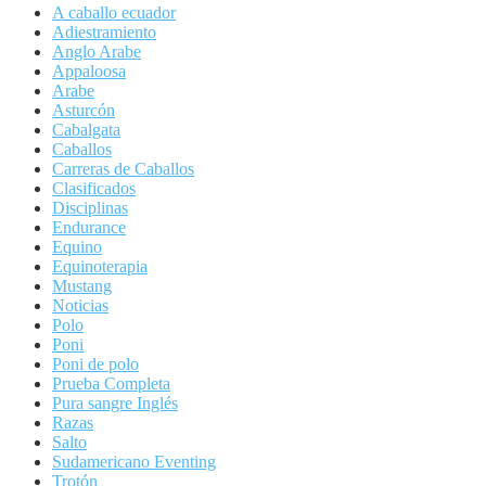
A caballo ecuador
Adiestramiento
Anglo Arabe
Appaloosa
Arabe
Asturcón
Cabalgata
Caballos
Carreras de Caballos
Clasificados
Disciplinas
Endurance
Equino
Equinoterapia
Mustang
Noticias
Polo
Poni
Poni de polo
Prueba Completa
Pura sangre Inglés
Razas
Salto
Sudamericano Eventing
Trotón