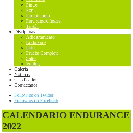
Pintos
Poni
Poni de polo
Pura sangre Inglés
Trotón
Disciplinas
Adiestramiento
Endurance
Polo
Prueba Completa
Salto
Volting
Galeria
Noticias
Clasificados
Contactanos
Follow us on Twitter
Follow us on Facebook
CALENDARIO ENDURANCE
2022