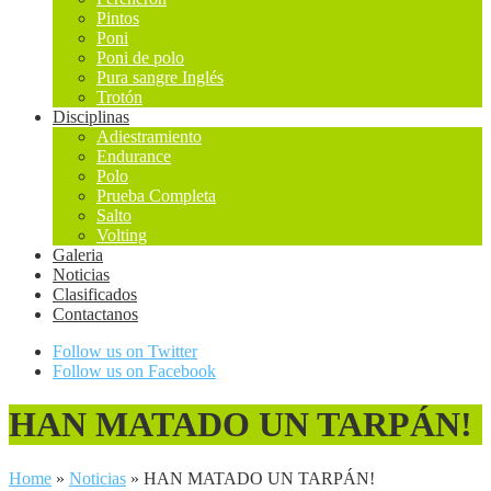
Pintos
Poni
Poni de polo
Pura sangre Inglés
Trotón
Disciplinas
Adiestramiento
Endurance
Polo
Prueba Completa
Salto
Volting
Galeria
Noticias
Clasificados
Contactanos
Follow us on Twitter
Follow us on Facebook
HAN MATADO UN TARPÁN!
Home
»
Noticias
»
HAN MATADO UN TARPÁN!