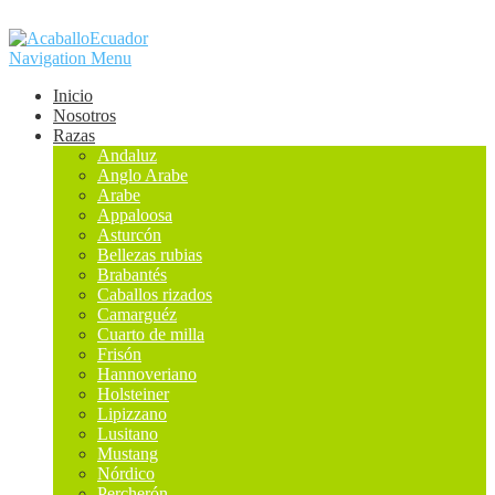
Navigation Menu
Inicio
Nosotros
Razas
Andaluz
Anglo Arabe
Arabe
Appaloosa
Asturcón
Bellezas rubias
Brabantés
Caballos rizados
Camarguéz
Cuarto de milla
Frisón
Hannoveriano
Holsteiner
Lipizzano
Lusitano
Mustang
Nórdico
Percherón