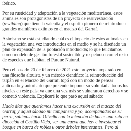
ibérico.
Por su rusticidad y adaptación a la vegetación mediterránea, estos
animales son protagonistas de un proyecto de resilvestración
(
rewilding
) que tiene la valentía y el espíritu pionero de reintroducir
grandes mamíferos extintos en el macizo del Garraf.
Asimismo se está estudiando cuál es el impacto de estos animales en
la vegetación una vez introducidos en el medio y se ha diseñado un
plan de expansión de la población introducida; lo que felicitamos
como modelo de gestión forestal sostenible y respetuoso con el resto
de especies que habitan el Parque Natural.
Pero el pasado 20 de febrero de 2021 este proyecto amparado en
una filosofía altruista y un método científico; la reintroducción del
tarpán en el Macizo del Garraf; topó con un modo de pensar
anticuado y autoritario que pretende imponer su voluntad a todos los
niveles en este país; ya que una vez más se vulneraron derechos y se
cometió violencia. Explicaré lo que pasó aquel sábado:
Hacía días que queríamos hacer una excursión en el macizo del
Garraf, y aquel sábado mi compañera y yo, acompañados de su
perra, subimos hacia Olivella con la intención de hacer una ruta en
dirección al Castillo Viejo, ver una cueva que hay e investigar el
bosque en busca de robles u otros árboles interesantes. Pero al