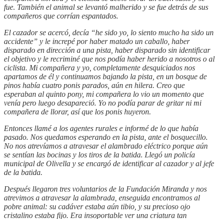
fue. También el animal se levantó malherido y se fue detrás de sus
compañeros que corrían espantados.
El cazador se acercó, decía “he sido yo, lo siento mucho
ha sido un
accidente
” y le increpé por haber matado un caballo, haber
disparado en dirección a una pista, haber disparado sin identificar
el objetivo y le recriminé que nos podía haber herido a nosotros o al
ciclista. Mi compañera y yo, completamente desquiciados nos
apartamos de él y continuamos bajando la pista, en un bosque de
pinos había cuatro ponis parados, aún en hilera. Creo que
esperaban al quinto pony, mi compañera lo vio un momento que
venía pero luego desapareció. Yo no podía parar de gritar ni mi
compañera de llorar, así que los ponis huyeron.
Entonces llamé a los agentes rurales e informé de lo que había
pasado. Nos quedamos esperando en la pista, ante el bosquecillo.
No nos atrevíamos a atravesar el alambrado eléctrico porque aún
se sentían las bocinas y los tiros de la batida. Llegó un policía
municipal de Olivella y se encargó de identificar al cazador y al jefe
de la batida.
Después llegaron tres voluntarios de la Fundación Miranda y nos
atrevimos a atravesar la alambrada, enseguida encontramos al
pobre animal: su cadáver estaba aún tibio, y su precioso ojo
cristalino estaba fijo. Era insoportable ver una criatura tan