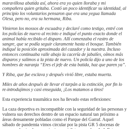
maravillosa abatida así, ahora era yo quien lloraba y mi
compañera quien gritaba. Costó un poco identificar su identidad, al
principio los voluntarios pensaron que era una yegua llamada
Olesa, pero no, era su hermana, Riba.
Vinieron los mossos de escuadra y declaré como testigo, entré con
los policías de nuevo al recinto e indiqué el punto exacto donde el
animal había recibido el disparo. Allí comenzaba el rastro de
sangre, que se podía seguir claramente hasta el bosque. También
indiqué la posición aproximada del cazador y la nuestra. Incluso
entonces continuaba valle abajo la cacería de jabalíes, oímos más
disparos y salimos a la pista de nuevo. Un policía dijo a uno de los
hombres de naranja “Eres el jefe de esta batida, haz que paren ya”.
Y Riba, que fue esclava y después vivió libre, estaba muerta.
Miles de años después de llevar el tarpán a la extinción, por fin lo
re-introdujimos y casi enseguida, ¡Los matamos a tiros!
Esta experiencia traumática nos ha llevado estas reflexiones:
La caza deportiva es incompatible con la seguridad de las personas y
vulnera sus derechos dentro de un espacio natural tan próximo a
áreas densamente pobladas como el Parque del Garraf. Aquel
sábado de pandemia vimos circular por la pista GR 5 docenas de