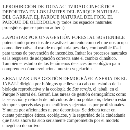
1.PROHIBICIÓN DE TODA ACTIVIDAD CINEGÉTICA
DEPORTIVA EN LOS LÍMITES DEL PARQUE NATURAL
DEL GARRAF, EL PARQUE NATURAL DEL FOIX, EL
PARQUE DE OLÈRDOLA (y todos los espacios naturales
protegidos que se quieran adherir).
2.APOSTAR POR UNA GESTIÓN FORESTAL SOSTENIBLE
potenciando proyectos de re-asilvestramiento como el que nos ocupa
como alternativa al uso de maquinaria pesada y combustible fósil
para tareas de prevención de incendios. Imitar los procesos naturales
es la respuesta de adaptación correcta ante el cambio climático.
También el estudio de los fenómenos de sucesión ecológica para
comprender cómo evoluciona nuestra vegetación.
3.REALIZAR UNA GESTIÓN DEMOGRÁFICA SERIA DE EL
JABALÍ dirigida por biólogos que lleven a cabo un estudio de la
biología reproductiva y la ecología de
Sus scrofa
, el jabalí, en el
Parque Natural del Garraf. Las tareas de gestión demográfica; como
la selección y retirada de individuos de una población, deberán estar
siempre supervisadas por científicos y ejecutadas por profesionales.
Y nunca por aficionados ni por deportistas. Se deberá tener en
cuenta principios éticos, ecológicos, y la seguridad de la ciudadanía,
que hasta ahora ha sido seriamente comprometida por el modelo
cinegético deportivo.