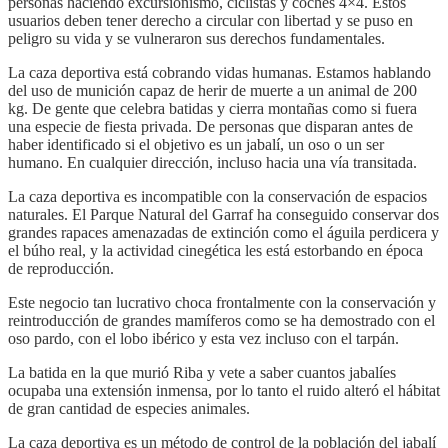
personas haciendo excursionismo, ciclistas y coches 4×4. Estos
usuarios deben tener derecho a circular con libertad y se puso en
peligro su vida y se vulneraron sus derechos fundamentales.
La caza deportiva está cobrando vidas humanas. Estamos hablando
del uso de munición capaz de herir de muerte a un animal de 200
kg. De gente que celebra batidas y cierra montañas como si fuera
una especie de fiesta privada. De personas que disparan antes de
haber identificado si el objetivo es un jabalí, un oso o un ser
humano. En cualquier dirección, incluso hacia una vía transitada.
La caza deportiva es incompatible con la conservación de espacios
naturales. El Parque Natural del Garraf ha conseguido conservar dos
grandes rapaces amenazadas de extinción como el águila perdicera y
el búho real, y la actividad cinegética les está estorbando en época
de reproducción.
Este negocio tan lucrativo choca frontalmente con la conservación y
reintroducción de grandes mamíferos como se ha demostrado con el
oso pardo, con el lobo ibérico y esta vez incluso con el tarpán.
La batida en la que murió Riba y vete a saber cuantos jabalíes
ocupaba una extensión inmensa, por lo tanto el ruido alteró el hábitat
de gran cantidad de especies animales.
La caza deportiva es un método de control de la población del jabalí