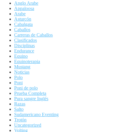
Anglo Arabe
Appaloosa
Arabe
Asturcón
Cabalgata
Caballos
Carreras de Caballos
Clasificados
Disciplinas
Endurance
Equino
Equinoterapia
Mustang
Noticias
Polo
Poni
Poni de polo
Prueba Completa
Pura sangre Inglés
Razas
Salto
Sudamericano Eventing
Trotón
Uncategorized
Volting