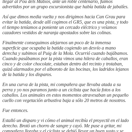
llegar al Pou dels Matxos, ante un roble centenario, fuimos
advertidos por un grupo excursionista que había batida de jabalíes.
Así que dimos media vuelta y nos dirigimos hacia Can Grau para
evitar la batida, desde allí cogimos el GR5, que es una pista, y todo
el tiempo teníamos a poniente un cercado eléctrico y veíamos
cazadores vestidos de naranja apostados sobre las colinas.
Finalmente conseguimos alejarnos un poco de la inmensa
superficie que ocupaba la batida cogiendo un desvío a mano
derecha y subimos al Puig de la Mola. Ocurrió cuando bajábamos.
Cuando pasábamos por la pista vimos una hilera de caballos, eran
cinco y de color chocolate, estaban dentro del recinto y trotaban,
quizá alarmados por el alboroto de las bocinas, los ladridos lejanos
de la batida y los disparos.
En una curva de la pista, mi compañera que llevaba atada a su
perra y yo nos paramos junto a un ciclista que hacía fotos a los
caballos. Los animales en estos momentos atravesaban un pequeño
cuello con vegetación arbustiva baja a sólo 20 metros de nosotros.
Fue entonces.
Estalló un disparo y vi cómo el animal recibía el proyectil en el lado
derecho. Brotó un chorro de sangre y cayó. Me puse a gritar, mi
compañera lloraba y el ciclista se debió llevar un buen susto y se