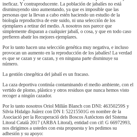
ineficaz. Y contraproducente. La población de jabalíes no está
disminuyendo sino aumentando, ya que es imposible que las
personas que la llevan a cabo estén haciendo un estudio de la
biología reproductiva de este suido, ni una selección de los
ejemplares a retirar del medio. A nosotros nos parece que
simplemente disparan a cualquier jabalí, o cosa, y que en todo caso
prefieren abatir los mejores ejemplares.
Por lo tanto hacen una selección genética muy negativa, e incluso
provocan un aumento en la reproducción de los jabalíes! La verdad
es que se cazan y se cazan, y en ninguna parte disminuye su
número.
La gestión cinegética del jabalí es un fracaso.
La caza deportiva continúa contaminando el medio ambiente, con el
vertido de plomo, plástico y otros residuos que nunca hemos visto
recoger a ningún cazador.
Por lo tanto nosotros Oriol Millán Blanch con DNI: 46350259S y
Silvia Hidalgo Juárez con DN I: 52215501G en nombre de la
Asociació per la Recuperació dels Boscos Autòctons del Sistema
Litoral Català 2017 (ARBA Litoral), entidad con cif: G 66972993,
nos dirigimos a ustedes con esta propuesta y les pedimos su
adhesión y su apoyo: