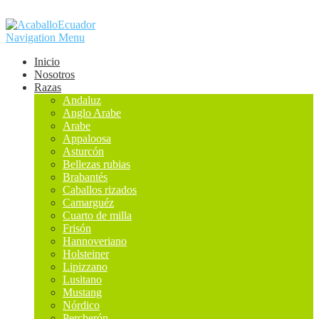
Navigation Menu
Inicio
Nosotros
Razas
Andaluz
Anglo Arabe
Arabe
Appaloosa
Asturcón
Bellezas rubias
Brabantés
Caballos rizados
Camarguéz
Cuarto de milla
Frisón
Hannoveriano
Holsteiner
Lipizzano
Lusitano
Mustang
Nórdico
Percherón