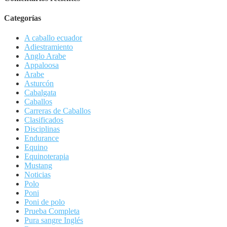
Categorías
A caballo ecuador
Adiestramiento
Anglo Arabe
Appaloosa
Arabe
Asturcón
Cabalgata
Caballos
Carreras de Caballos
Clasificados
Disciplinas
Endurance
Equino
Equinoterapia
Mustang
Noticias
Polo
Poni
Poni de polo
Prueba Completa
Pura sangre Inglés