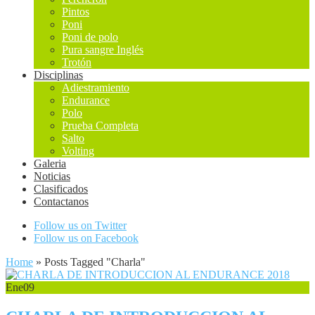
Pintos
Poni
Poni de polo
Pura sangre Inglés
Trotón
Disciplinas
Adiestramiento
Endurance
Polo
Prueba Completa
Salto
Volting
Galeria
Noticias
Clasificados
Contactanos
Follow us on Twitter
Follow us on Facebook
Home
»
Posts Tagged
"
Charla"
Ene
09