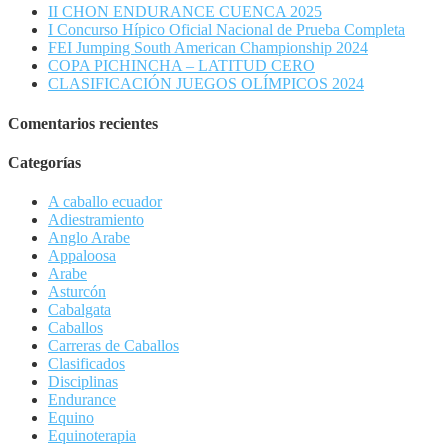
II CHON ENDURANCE CUENCA 2025
I Concurso Hípico Oficial Nacional de Prueba Completa
FEI Jumping South American Championship 2024
COPA PICHINCHA – LATITUD CERO
CLASIFICACIÓN JUEGOS OLÍMPICOS 2024
Comentarios recientes
Categorías
A caballo ecuador
Adiestramiento
Anglo Arabe
Appaloosa
Arabe
Asturcón
Cabalgata
Caballos
Carreras de Caballos
Clasificados
Disciplinas
Endurance
Equino
Equinoterapia