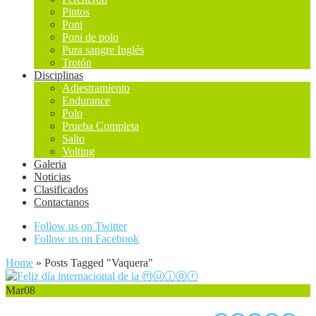
Pintos
Poni
Poni de polo
Pura sangre Inglés
Trotón
Disciplinas
Adiestramiento
Endurance
Polo
Prueba Completa
Salto
Volting
Galeria
Noticias
Clasificados
Contactanos
Follow us on Twitter
Follow us on Facebook
Home
»
Posts Tagged
"
Vaquera"
Mar
08