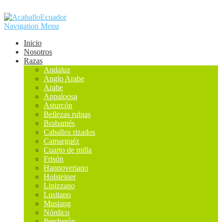
Navigation Menu
Inicio
Nosotros
Razas
Andaluz
Anglo Arabe
Arabe
Appaloosa
Asturcón
Bellezas rubias
Brabantés
Caballos rizados
Camarguéz
Cuarto de milla
Frisón
Hannoveriano
Holsteiner
Lipizzano
Lusitano
Mustang
Nórdico
Percherón