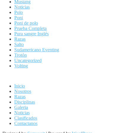
Mustang
Noticias
Polo
Poni
Poni de polo
Prueba Completa
Pura sangre Inglés
Razas
Salto
Sudamericano Eventing
Trotón
Uncategorized
Volting
Inicio
Nosotros
Razas
Disciplinas
Galeria
Noticias
Clasificados
Contactanos