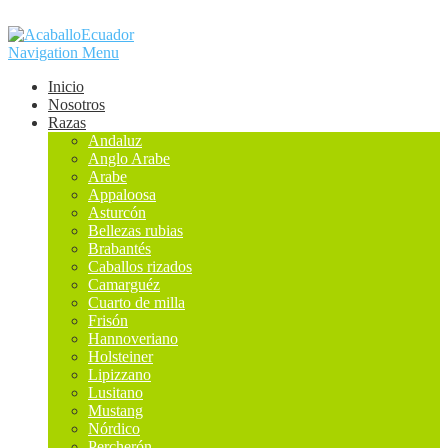
Navigation Menu
Inicio
Nosotros
Razas
Andaluz
Anglo Arabe
Arabe
Appaloosa
Asturcón
Bellezas rubias
Brabantés
Caballos rizados
Camarguéz
Cuarto de milla
Frisón
Hannoveriano
Holsteiner
Lipizzano
Lusitano
Mustang
Nórdico
Percherón