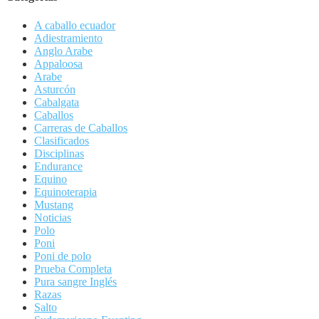
A caballo ecuador
Adiestramiento
Anglo Arabe
Appaloosa
Arabe
Asturcón
Cabalgata
Caballos
Carreras de Caballos
Clasificados
Disciplinas
Endurance
Equino
Equinoterapia
Mustang
Noticias
Polo
Poni
Poni de polo
Prueba Completa
Pura sangre Inglés
Razas
Salto