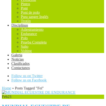
Pintos
Poni
Poni de polo
Pura sangre Inglés
Trotón
Disciplinas
Adiestramiento
Endurance
Polo
Prueba Completa
Salto
Volting
Galeria
Noticias
Clasificados
Contactanos
Follow us on Twitter
Follow us on Facebook
Home
»
Posts Tagged
"
Fei"
Feb
23